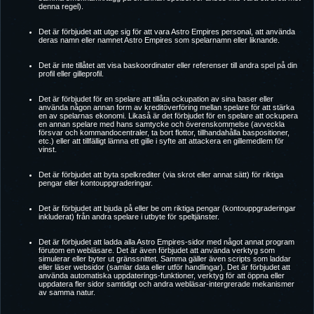
denna regel).
Det är förbjudet att utge sig för att vara Astro Empires personal, att använda
deras namn eller namnet Astro Empires som spelarnamn eller liknande.
Det är inte tillåtet att visa baskoordinater eller referenser till andra spel på din
profil eller gilleprofil.
Det är förbjudet för en spelare att tillåta ockupation av sina baser eller
använda någon annan form av kreditöverföring mellan spelare för att stärka
en av spelarnas ekonomi. Likaså är det förbjudet för en spelare att ockupera
en annan spelare med hans samtycke och överenskommelse (avveckla
försvar och kommandocentraler, ta bort flottor, tillhandahålla baspositioner,
etc.) eller att tillfälligt lämna ett gille i syfte att attackera en gillemedlem för
vinst.
Det är förbjudet att byta spelkrediter (via skrot eller annat sätt) för riktiga
pengar eller kontouppgraderingar.
Det är förbjudet att bjuda på eller be om riktiga pengar (kontouppgraderingar
inkluderat) från andra spelare i utbyte för speltjänster.
Det är förbjudet att ladda alla Astro Empires-sidor med något annat program
förutom en webläsare. Det är även förbjudet att använda verktyg som
simulerar eller byter ut gränssnittet. Samma gäller även scripts som laddar
eller läser websidor (samlar data eller utför handlingar). Det är förbjudet att
använda automatiska uppdaterings-funktioner, verktyg för att öppna eller
uppdatera fler sidor samtidigt och andra webläsar-intergrerade mekanismer
av samma natur.