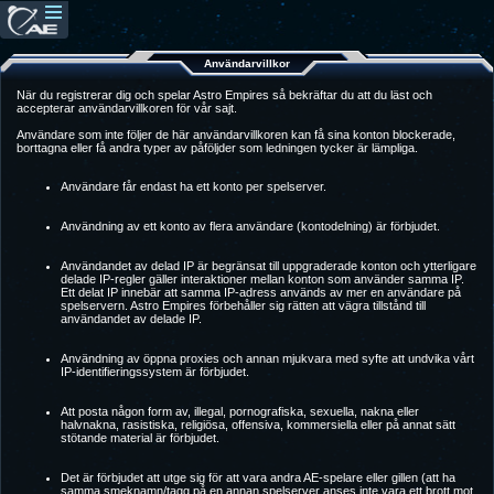
Användarvillkor
När du registrerar dig och spelar Astro Empires så bekräftar du att du läst och
accepterar användarvillkoren för vår sajt.
Användare som inte följer de här användarvillkoren kan få sina konton blockerade,
borttagna eller få andra typer av påföljder som ledningen tycker är lämpliga.
Användare får endast ha ett konto per spelserver.
Användning av ett konto av flera användare (kontodelning) är förbjudet.
Användandet av delad IP är begränsat till uppgraderade konton och ytterligare
delade IP-regler gäller interaktioner mellan konton som använder samma IP.
Ett delat IP innebär att samma IP-adress används av mer en användare på
spelservern. Astro Empires förbehåller sig rätten att vägra tillstånd till
användandet av delade IP.
Användning av öppna proxies och annan mjukvara med syfte att undvika vårt
IP-identifieringssystem är förbjudet.
Att posta någon form av, illegal, pornografiska, sexuella, nakna eller
halvnakna, rasistiska, religiösa, offensiva, kommersiella eller på annat sätt
stötande material är förbjudet.
Det är förbjudet att utge sig för att vara andra AE-spelare eller gillen (att ha
samma smeknamn/tagg på en annan spelserver anses inte vara ett brott mot