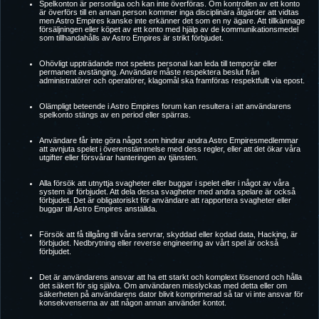
Spelkonton är personliga och kan inte överföras. Om kontrollen av ett konto
är överförs till en annan person kommer inga disciplinära åtgärder att vidtas
men Astro Empires kanske inte erkänner det som en ny ägare. Att tillkännage
försäljningen eller köpet av ett konto med hjälp av de kommunikationsmedel
som tillhandahålls av Astro Empires är strikt förbjudet.
Ohövligt uppträdande mot spelets personal kan leda till temporär eller
permanent avstänging. Användare måste respektera beslut från
administratörer och operatörer, klagomål ska framföras respektfullt via epost.
Olämpligt beteende i Astro Empires forum kan resultera i att användarens
spelkonto stängs av en period eller spärras.
Användare får inte göra något som hindrar andra Astro Empiresmedlemmar
att avnjuta spelet i överenstämmelse med dess regler, eller att det ökar våra
utgifter eller försvårar hanteringen av tjänsten.
Alla försök att utnyttja svagheter eller buggar i spelet eller i något av våra
system är förbjudet. Att dela dessa svagheter med andra spelare är också
förbjudet. Det är obligatoriskt för användare att rapportera svagheter eller
buggar till Astro Empires anställda.
Försök att få tillgång till våra servrar, skyddad eller kodad data, Hacking, är
förbjudet. Nedbrytning eller reverse engineering av vårt spel är också
förbjudet.
Det är användarens ansvar att ha ett starkt och komplext lösenord och hålla
det säkert för sig själva. Om användaren misslyckas med detta eller om
säkerheten på användarens dator blivit komprimerad så tar vi inte ansvar för
konsekvenserna av att någon annan använder kontot.