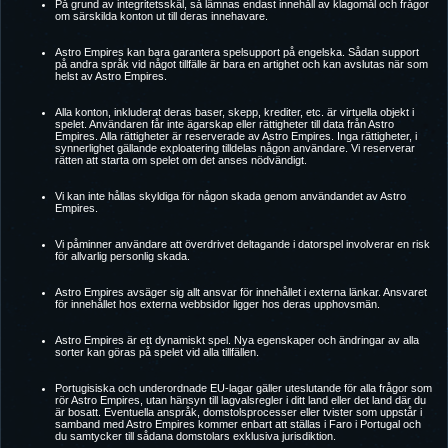
På grund av integritetsskäl, så lämnas endast innehåll av klagomål och frågor
om särskilda konton ut till deras innehavare.
Astro Empires kan bara garantera spelsupport på engelska. Sådan support
på andra språk vid något tillfälle är bara en artighet och kan avslutas när som
helst av Astro Empires.
Alla konton, inkluderat deras baser, skepp, krediter, etc. är virtuella objekt i
spelet. Användaren får inte ägarskap eller rättigheter till data från Astro
Empires. Alla rättigheter är reserverade av Astro Empires. Inga rättigheter, i
synnerlighet gällande exploatering tilldelas någon användare. Vi reserverar
rätten att starta om spelet om det anses nödvändigt.
Vi kan inte hållas skyldiga för någon skada genom användandet av Astro
Empires.
Vi påminner användare att överdrivet deltagande i datorspel involverar en risk
för allvarlig personlig skada.
Astro Empires avsäger sig allt ansvar för innehållet i externa länkar. Ansvaret
för innehållet hos externa webbsidor ligger hos deras upphovsmän.
Astro Empires är ett dynamiskt spel. Nya egenskaper och ändringar av alla
sorter kan göras på spelet vid alla tillfällen.
Portugisiska och underordnade EU-lagar gäller uteslutande för alla frågor som
rör Astro Empires, utan hänsyn till lagvalsregler i ditt land eller det land där du
är bosatt. Eventuella anspråk, domstolsprocesser eller tvister som uppstår i
samband med Astro Empires kommer enbart att ställas i Faro i Portugal och
du samtycker till sådana domstolars exklusiva jurisdiktion.