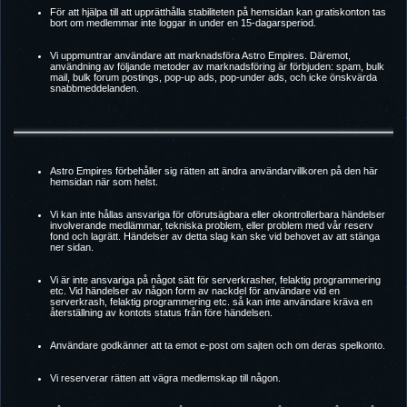
För att hjälpa till att upprätthålla stabiliteten på hemsidan kan gratiskonton tas
bort om medlemmar inte loggar in under en 15-dagarsperiod.
Vi uppmuntrar användare att marknadsföra Astro Empires. Däremot,
användning av följande metoder av marknadsföring är förbjuden: spam, bulk
mail, bulk forum postings, pop-up ads, pop-under ads, och icke önskvärda
snabbmeddelanden.
Astro Empires förbehåller sig rätten att ändra användarvillkoren på den här
hemsidan när som helst.
Vi kan inte hållas ansvariga för oförutsägbara eller okontrollerbara händelser
involverande medlämmar, tekniska problem, eller problem med vår reserv
fond och lagrätt. Händelser av detta slag kan ske vid behovet av att stänga
ner sidan.
Vi är inte ansvariga på något sätt för serverkrasher, felaktig programmering
etc. Vid händelser av någon form av nackdel för användare vid en
serverkrash, felaktig programmering etc. så kan inte användare kräva en
återställning av kontots status från före händelsen.
Användare godkänner att ta emot e-post om sajten och om deras spelkonto.
Vi reserverar rätten att vägra medlemskap till någon.