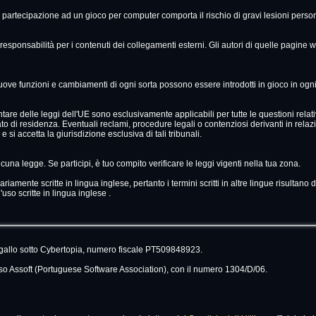
a partecipazione ad un gioco per computer comporta il rischio di gravi lesioni person
sponsabilità per i contenuti dei collegamenti esterni. Gli autori di quelle pagine we
ove funzioni e cambiamenti di ogni sorta possono essere introdotti in gioco in og
are delle leggi dell'UE sono esclusivamente applicabili per tutte le questioni relat
stato di residenza. Eventuali reclami, procedure legali o contenziosi derivanti in rel
 si accetta la giurisdizione esclusiva di tali tribunali.
una legge. Se participi, è tuo compito verificare le leggi vigenti nella tua zona.
iamente scritte in lingua inglese, pertanto i termini scritti in altre lingue risultano
uso scritte in lingua inglese .
ogallo sotto Cybertopia, numero fiscale PT509848923.
esso Assoft (Portuguese Software Association), con il numero 1304/D/06.