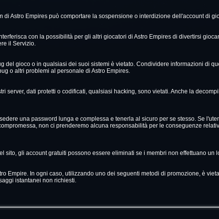
di Astro Empires può comportare la sospensione o interdizione dell'account di gi
terferisca con la possibilità per gli altri giocatori di Astro Empires di divertirsi gi
re il Servizio.
g del gioco o in qualsiasi dei suoi sistemi è vietato. Condividere informazioni di ques
g o altri problemi al personale di Astro Empires.
tri server, dati protetti o codificati, qualsiasi hacking, sono vietati. Anche la decom
ossedere una password lunga e complessa e tenerla al sicuro per se stesso. Se l'ut
compromessa, non ci prenderemo alcuna responsabilità per le conseguenze relative
el sito, gli account gratuiti possono essere eliminati se i membri non effettuano un l
Astro Empire. In ogni caso, utilizzando uno dei seguenti metodi di promozione, è vie
aggi istantanei non richiesti.