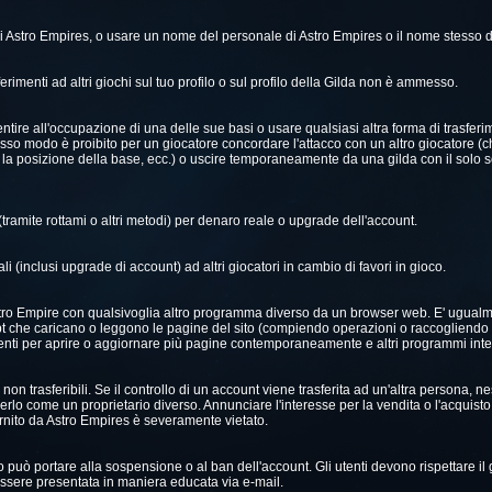
di Astro Empires, o usare un nome del personale di Astro Empires o il nome stesso
erimenti ad altri giochi sul tuo profilo o sul profilo della Gilda non è ammesso.
ntire all'occupazione di una delle sue basi o usare qualsiasi altra forma di trasferi
 stesso modo è proibito per un giocatore concordare l'attacco con un altro giocatore (c
e la posizione della base, ecc.) o uscire temporaneamente da una gilda con il solo
(tramite rottami o altri metodi) per denaro reale o upgrade dell'account.
eali (inclusi upgrade di account) ad altri giocatori in cambio di favori in gioco.
i Astro Empire con qualsivoglia altro programma diverso da un browser web. E' ugual
ipt che caricano o leggono le pagine del sito (compiendo operazioni o raccogliendo dat
nti per aprire o aggiornare più pagine contemporaneamente e altri programmi integr
non trasferibili. Se il controllo di un account viene trasferita ad un'altra persona, 
lo come un proprietario diverso. Annunciare l'interesse per la vendita o l'acquisto
nito da Astro Empires è severamente vietato.
co può portare alla sospensione o al ban dell'account. Gli utenti devono rispettare il 
essere presentata in maniera educata via e-mail.