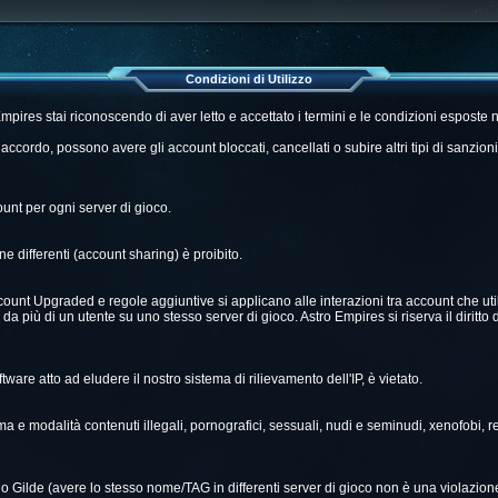
Condizioni di Utilizzo
Empires stai riconoscendo di aver letto e accettato i termini e le condizioni esposte n
accordo, possono avere gli account bloccati, cancellati o subire altri tipi di sanzio
unt per ogni server di gioco.
e differenti (account sharing) è proibito.
account Upgraded e regole aggiuntive si applicano alle interazioni tra account che uti
da più di un utente su uno stesso server di gioco. Astro Empires si riserva il diritto di
ftware atto ad eludere il nostro sistema di rilievamento dell'IP, è vietato.
ma e modalità contenuti illegali, pornografici, sessuali, nudi e seminudi, xenofobi, rel
i o Gilde (avere lo stesso nome/TAG in differenti server di gioco non è una violazion