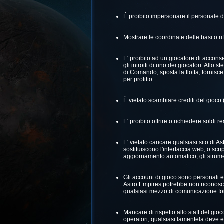
É proibito impersonare il personale 
Mostrare le coordinate delle basi o rif
E' proibito ad un giocatore di acconse
gli introiti di uno dei giocatori. Allo
di Comando, sposta la flotta, fornisc
per profitto.
È vietato scambiare crediti del gioco 
E' proibito offrire o richiedere soldi r
E' vietato caricare qualsiasi sito d
sostituiscono l'interfaccia web, o scr
aggiornamento automatico, gli strume
Gli account di gioco sono personali e 
Astro Empires potrebbe non riconoscer
qualsiasi mezzo di comunicazione for
Mancare di rispetto allo staff del gio
operatori, qualsiasi lamentela deve 