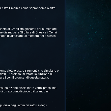
 di Astro Empires come soprannome o altro.
mento di Crediti tra giocatori per aumentare
he distrugge le Strutture di Difesa e i Centri
 scopo di attaccare un membro della stessa
mente vietato usare strumenti che simulano o
i). E' proibito utilizzare la funzione di
ati con il browser di questa natura.
nessuna azione disciplinare verra' presa, ma
 di un account di gioco utilizzando un
giudizio degli amministratori e degli