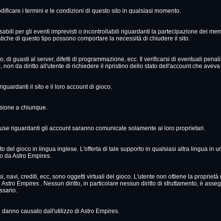
modificare i termini e le condizioni di questo sito in qualsiasi momento.
ili per gli eventi imprevisti o incontrollabili riguardanti la partecipazione dei mem
tiche di questo tipo possono comportare la necessità di chiudere il sito.
 di guasti al server, difetti di programmazione, ecc. Il verificarsi di eventuali penal
non da diritto all'utente di richiedere il ripristino dello stato dell'account che aveva p
iguardanti il sito e il loro account di gioco.
adesione a chiunque.
cuse riguardanti gli account saranno comunicate solamente ai loro proprietari.
o del gioco in lingua inglese. L'offerta di tale supporto in qualsiasi altra lingua in
to da Astro Empires.
 navi, crediti, ecc, sono oggetti virtuali del gioco. L'utente non ottiene la proprietà nè a
ad Astro Empires . Nessun diritto, in particolare nessun diritto di sfruttamento, è assegn
essario.
danno causato dall'utilizzo di Astro Empires.