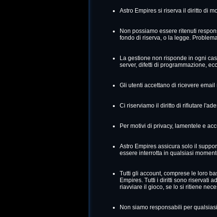
Astro Empires si riserva il diritto di 
Non possiamo essere ritenuti responsab
fondo di riserva, o la legge. Problema
La gestione non risponde in ogni caso,
server, difetti di programmazione, ecc, 
Gli utenti accettano di ricevere email r
Ci riserviamo il diritto di rifiutare l'
Per motivi di privacy, lamentele e ac
Astro Empires assicura solo il support
essere interrotta in qualsiasi momen
Tutti gli account, comprese le loro basi,
Empires. Tutti i diritti sono riservati 
riavviare il gioco, se lo si ritiene nec
Non siamo responsabili per qualsiasi 