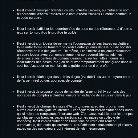
Il est interdit d'usurper l'idendité du staff d'Astro Empires, ou d'utiliser le nom
du personnel d'Astro Empires et le nom d'Astro Empires lui-même comme un
pseudo ou autre.
Il est interdit d'afficher les coordonnées de base ou des références à d'autres
jeux sur ton profil ou le profil de ta guilde.
Il est interdit à un joueur de permettre l'occupation de ses bases ou d'utiliser
toute autre forme de transfert de crédits entre joueurs dans le but de booster
l'économie de l'un des joueurs. De même, il est interdit à un joueur d'occuper
un autre joueur avec son consentement et son accord (démanteler les
défenses et les centres de commandement, retirer les flottes, fournir les
localisations des bases, etc.) ou de quitter temporairement une guilde dans le
seul but d'attaquer un membre de la guilde pour en tirer profit.
Il est interdit d'échanger des crédits du jeu (via débris ou autre moyen) contre
de l'argent réel ou des upgrades de compte.
Il est interdit de proposer ou de demander de l'argent réel (y compris des
upgrades de compte) à d'autres joueurs en échange de services dans le jeu.
Il est interdit de charger les sites d'Astro Empires avec des programmes
autres que les navigateurs internet. Il est également interdit d'utiliser des outils
qui simulent ou remplacent l'interface web. C'est aussi valable pour les scripts
qui chargent ou lisent les pages (actions sur les pages ou collecte de
données). Il est interdit d'utiliser des fonctions de rafraîchissement
automatique, des outils qui ouvrent ou rafraîchissent simultanément plusieurs
pages ou des navigateurs qui intègrent de tels mécanismes.