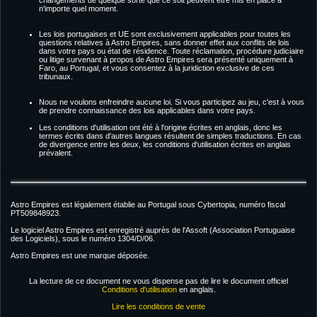
changements de quelque sorte que ce soit peuvent être mis en place à
n'importe quel moment.
Les lois portugaises et UE sont exclusivement applicables pour toutes les
questions relatives à Astro Empires, sans donner effet aux conflits de lois
dans votre pays ou état de résidence. Toute réclamation, procédure judiciaire
ou litige survenant à propos de Astro Empires sera présenté uniquement à
Faro, au Portugal, et vous consentez à la juridiction exclusive de ces
tribunaux.
Nous ne voulons enfreindre aucune loi. Si vous participez au jeu, c'est à vous
de prendre connaissance des lois applicables dans votre pays.
Les conditions d'utilisation ont été à l'origine écrites en anglais, donc les
termes écrits dans d'autres langues résultent de simples traductions. En cas
de divergence entre les deux, les conditions d'utilisation écrites en anglais
prévalent.
Astro Empires est légalement établie au Portugal sous Cybertopia, numéro fiscal
PT509848923.
Le logiciel Astro Empires est enregistré auprès de l'Assoft (Association Portuguaise
des Logiciels), sous le numéro 1304/D/06.
Astro Empires est une marque déposée.
La lecture de ce document ne vous dispense pas de lire le document officiel
Conditions d'utilisation
en anglais.
Lire les conditions de vente