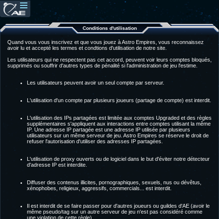
Conditions d'utilisation
Quand vous vous inscrivez et que vous jouez à Astro Empires, vous reconnaissez
avoir lu et accepté les termes et condtions d'utilisation de notre site.
Les utilisateurs qui ne respectent pas cet accord, peuvent voir leurs comptes bloqués,
supprimés ou souffrir d'autres types de pénalité si l'administration de jeu l'estime.
Les utilisateurs peuvent avoir un seul compte par serveur.
L'utilisation d'un compte par plusieurs joueurs (partage de compte) est interdit.
L'utilisation des IPs partagées est limitée aux comptes Upgraded et des règles
supplémentaires s'appliquent aux interactions entre comptes utilisant la même
IP. Une adresse IP partagée est une adresse IP utilisée par plusieurs
utilisateurs sur un même serveur de jeu. Astro Empires se réserve le droit de
refuser l'autorisation d'utiliser des adresses IP partagées.
L'utilisation de proxy ouverts ou de logiciel dans le but d'éviter notre détecteur
d'adresse IP est interdite.
Diffuser des contenus illicites, pornographiques, sexuels, nus ou dévêtus,
xénophobes, religieux, aggressifs, commercials... est interdit.
Il est interdit de se faire passer pour d'autres joueurs ou guildes d'AE (avoir le
même pseudo/tag sur un autre serveur de jeu n'est pas considéré comme
une violation de cette règle).