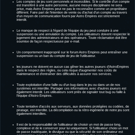
Les comptes de jeu sont personnels et incessibles. Si le contrôle d'un compte
est transféré à une autre personne, aucune mesure disciplinaire ne sera
prise, mais Astro Empires peut ne pas le reconnaître comme un propriétaire
différent. Faire part de l'intention de vente ou d'achat d'un compte au travers
d'un moyen de communication fourni par Astro Empires est strictement
interdit.
Le manque de respect à l'égard de l'équipe du jeu peut conduire à une
suspension ou une annulation du compte. Les utilisateurs doivent respecter le
jugement des administrateurs et des opérateurs. Toute réclamation doit être
soumise de façon respectueuse par e-mail.
Un comportement inapproprié sur le forum Astro Empires peut entraîner une
suspension ou un ban du compte de jeu de l'utilisateur.
les joueurs ne doivent en aucun cas gêner les autres joueurs d'AstroEmpires
dans le respect des règles, ou cela risque d'augmenter nos coûts de
maintenance et d'entraîner des difficultés à assurer nos services.
Toute exploitation d'une faille ou d'un bug dans le jeu ou dans un de nos
systèmes est interdite. Partager ces informations avec d'autres joueurs est
également interdit. Les utilisateurs sont priés de signaler tout bug ou faille à
l'équipe d'Astro Empires.
Toute tentative d'accès aux serveurs, aux données protégées ou codées, de
piratage, est interdite. La décompilation ou la rétro-ingénierie de notre jeu sont
également interdites.
Il est de la responsabilité de l'utilisateur de choisir un mot de passe long,
complexe et de le conserver pour lui uniquement. Si l'utilisateur choisi un mot
de passe inadéquate, le divulgue ou que la sécurité de son ordinateur est