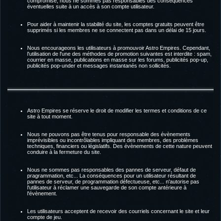
compromise, nous ne sommes pas responsables des conséquences
éventuelles suite à un accès à son compte utilisateur.
Pour aider à maintenir la stabilité du site, les comptes gratuits peuvent être
supprimés si les membres ne se connectent pas dans un délai de 15 jours.
Nous encourageons les utilisateurs à promouvoir Astro Empires. Cependant,
l'utilisation de l'une des méthodes de promotion suivantes est interdite : spam,
courrier en masse, publications en masse sur les forums, publicités pop-up,
publicités pop-under et messages instantanés non sollicités.
Astro Empires se réserve le droit de modifier les termes et conditions de ce
site à tout moment.
Nous ne pouvons pas être tenus pour responsable des évènements
imprévisibles ou incontrôlables impliquant des membres, des problèmes
techniques, financiers ou législatifs. Des évènements de cette nature peuvent
conduire à la fermeture du site.
Nous ne sommes pas responsables des pannes de serveur, défaut de
pragrammation, etc... La conséquences pour un utilisateur résultant de
pannes de serveur, de programmation défectueuse, etc... n'autorise pas
l'utilisateur à réclamer une sauvegarde de son compte antérieure à
l'évènement.
Les utilisateurs acceptent de recevoir des courriels concernant le site et leur
compte de jeu.