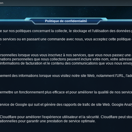
on
Politique de confidentialité
me sur nos politiques concernant la collecte, le stockage et l'utilisation des données
os services ou en passant une commande avec nous, vous acceptez cette politique de
.
ersonnelles lorsque vous vous inscrivez à nos services, que vous nous passez u
mations personnelles que nous collectons peuvent inclure votre nom, votre adresse 
informations de facturation et le contenu des communications que vous nous envo
ment des informations lorsque vous visitez notre site Web, notamment l'URL, l'adre
permettre un fonctionnement plus efficace et pour améliorer la qualité de nos servic
ervice de Google qui suit et génère des rapports de trafic de site Web. Google Analy
e Cloudflare pour améliorer l'expérience utilisateur et la sécurité. Cloudflare peut 
tionnelles pour garantir une prestation de service optimale.