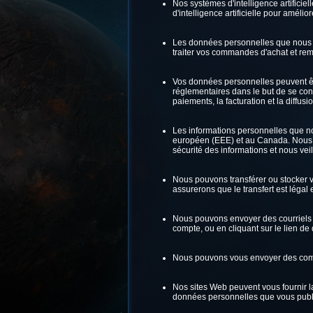
Nos systèmes d'intelligence artifici
d'intelligence artificielle pour améli
Les données personnelles que nous co
traiter vos commandes d'achat et remp
Vos données personnelles peuvent être
réglementaires dans le but de se con
paiements, la facturation et la diffusi
Les informations personnelles que n
européen (EEE) et au Canada. Nous 
sécurité des informations et nous vei
Nous pouvons transférer ou stocker 
assurerons que le transfert est légal
Nous pouvons envoyer des courriels m
compte, ou en cliquant sur le lien d
Nous pouvons vous envoyer des comm
Nos sites Web peuvent vous fournir la
données personnelles que vous publie