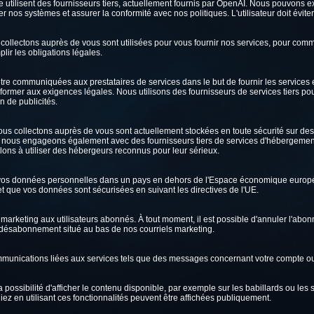
elle utilisent des fournisseurs tiers, actuellement fournis par OpenAI. Nous pouvo
orer nos systèmes et assurer la conformité avec nos politiques. L'utilisateur doit évi
llectons auprès de vous sont utilisées pour vous fournir nos services, pour comm
lir les obligations légales.
 communiquées aux prestataires de services dans le but de fournir les services et a
former aux exigences légales. Nous utilisons des fournisseurs de services tiers po
on de publicités.
ous collectons auprès de vous sont actuellement stockées en toute sécurité sur d
nous engageons également avec des fournisseurs tiers de services d'hébergement
llons à utiliser des hébergeurs reconnus pour leur sérieux.
vos données personnelles dans un pays en dehors de l'Espace économique européen
 et que vos données sont sécurisées en suivant les directives de l'UE.
arketing aux utilisateurs abonnés. À tout moment, il est possible d'annuler l'abo
e désabonnement situé au bas de nos courriels marketing.
unications liées aux services tels que des messages concernant votre compte 
 possibilité d'afficher le contenu disponible, par exemple sur les babillards ou les
z en utilisant ces fonctionnalités peuvent être affichées publiquement.