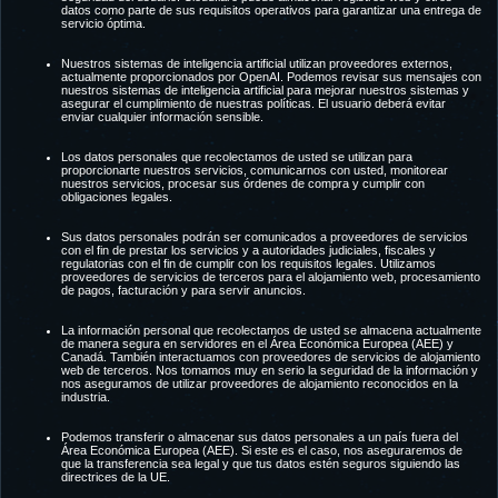
datos como parte de sus requisitos operativos para garantizar una entrega de
servicio óptima.
Nuestros sistemas de inteligencia artificial utilizan proveedores externos,
actualmente proporcionados por OpenAI. Podemos revisar sus mensajes con
nuestros sistemas de inteligencia artificial para mejorar nuestros sistemas y
asegurar el cumplimiento de nuestras políticas. El usuario deberá evitar
enviar cualquier información sensible.
Los datos personales que recolectamos de usted se utilizan para
proporcionarte nuestros servicios, comunicarnos con usted, monitorear
nuestros servicios, procesar sus órdenes de compra y cumplir con
obligaciones legales.
Sus datos personales podrán ser comunicados a proveedores de servicios
con el fin de prestar los servicios y a autoridades judiciales, fiscales y
regulatorias con el fin de cumplir con los requisitos legales. Utilizamos
proveedores de servicios de terceros para el alojamiento web, procesamiento
de pagos, facturación y para servir anuncios.
La información personal que recolectamos de usted se almacena actualmente
de manera segura en servidores en el Área Económica Europea (AEE) y
Canadá. También interactuamos con proveedores de servicios de alojamiento
web de terceros. Nos tomamos muy en serio la seguridad de la información y
nos aseguramos de utilizar proveedores de alojamiento reconocidos en la
industria.
Podemos transferir o almacenar sus datos personales a un país fuera del
Área Económica Europea (AEE). Si este es el caso, nos aseguraremos de
que la transferencia sea legal y que tus datos estén seguros siguiendo las
directrices de la UE.