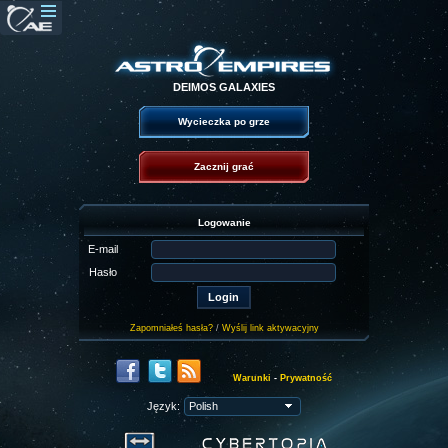
DEIMOS GALAXIES
Wycieczka po grze
Zacznij grać
Logowanie
E-mail
Hasło
Zapomniałeś hasła?
/
Wyślij link aktywacyjny
Warunki
-
Prywatność
Język: