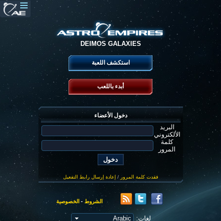
DEIMOS GALAXIES
استكشف اللعبة
أبدء باللعب
دخول الأعضاء
البريد
الألكتروني
كلمة
المرور
فقدت كلمة المرور
/
إعادة إرسال رابط التفعيل
الشروط
-
الخصوصية
لغات: