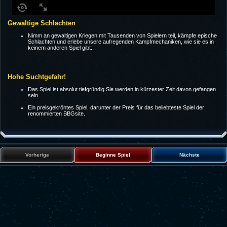
Gewaltige Schlachten
Nimm an gewaltigen Kriegen mit Tausenden von Spielern teil, kämpfe epische
Schlachten und erlebe unsere aufregenden Kampfmechaniken, wie sie es in
keinem anderen Spiel gibt.
Hohe Suchtgefahr!
Das Spiel ist absolut tiefgründig Sie werden in kürzester Zeit davon gefangen
sein.
Ein preisgekröntes Spiel, darunter der Preis für das beliebteste Spiel der
renommierten BBGsite.
Vorherige
Beginne Spiel
Nächste