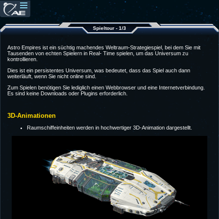
Spieltour - 1/3
Astro Empires ist ein süchtig machendes Weltraum-Strategiespiel, bei dem Sie mit
Tausenden von echten Spielern in Real- Time spielen, um das Universum zu
kontrollieren.
Dies ist ein persistentes Universum, was bedeutet, dass das Spiel auch dann
weiterläuft, wenn Sie nicht online sind.
Zum Spielen benötigen Sie lediglich einen Webbrowser und eine Internetverbindung.
Es sind keine Downloads oder Plugins erforderlich.
3D-Animationen
Raumschiffeinheiten werden in hochwertiger 3D-Animation dargestellt.